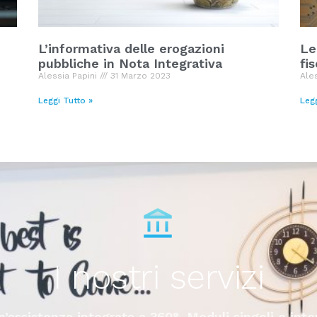
L’informativa delle erogazioni
Le
pubbliche in Nota Integrativa
fi
Alessia Papini
31 Marzo 2023
Ale
Leggi Tutto »
Leg
I nostri servizi
’assistenza integrata a 360°. Moduli singoli o int