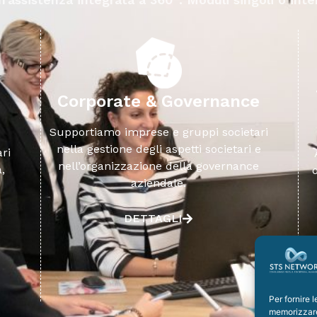
Transaction & Corporate
e
P
Finance
ri
e
Assistiamo imprese e investitori nelle
e
operazioni straordinarie e nei processi
di crescita aziendale.
DETTAGLI
Per fornire 
memorizzare 