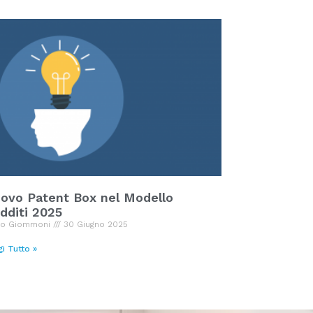
ovo Patent Box nel Modello
dditi 2025
io Giommoni
30 Giugno 2025
gi Tutto »