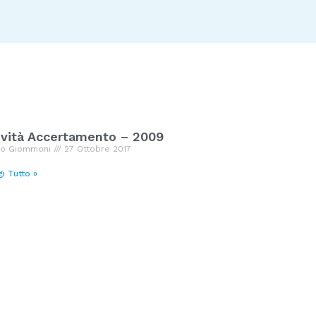
vità Accertamento – 2009
io Giommoni
27 Ottobre 2017
gi Tutto »